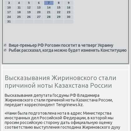
3
4
5
6
7
8
9
10
11
12
13
14
15
16
17
18
19
20
21
22
23
24
25
26
27
28
29
30
31
Вице-премьер РФ Рогозин посетит в четверг Украину
Рыбак рассказал, когда можно будет изменять Конституцию
Высказывания Жириновского стали
причиной ноты Казахстана России
Высказывания депутата Госдумы РФ Владимира
Жириновского стали причиной ноты Казахстана России,
передает корреспондент Tengrinews.kz.
«Нами была подготοвлена нота в адрес Министерства
иностранных дел Российской Федерации, в котοрой мы
просим российсκую стοрону дать официальную оценκу
соответствию выступления господина Жириновского духу