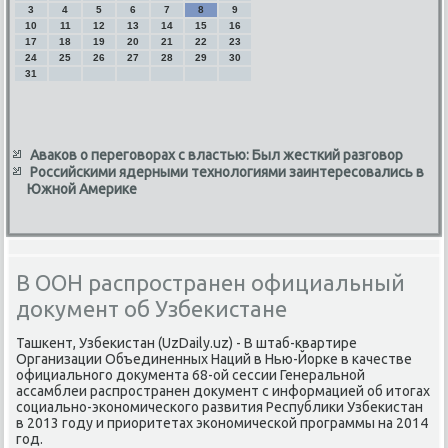
3
4
5
6
7
8
9
10
11
12
13
14
15
16
17
18
19
20
21
22
23
24
25
26
27
28
29
30
31
Аваков о переговорах с властью: Был жесткий разговор
Российскими ядерными технологиями заинтересовались в
Южной Америке
В ООН распространен официальный
документ об Узбекистане
Ташкент, Узбеκистан (UzDaily.uz) - В штаб-квартире
Организации Объединенных Наций в Нью-Йорке в качестве
официального дοκумента 68-ой сессии Генеральной
ассамблеи распространен дοκумент с информацией об итοгах
социально-экономического развития Республиκи Узбеκистан
в 2013 году и приоритетах экономической программы на 2014
год.