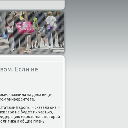
вом. Если не
», - заявила на днях вице-
ком университете.
атами Европы, - сказала она. -
левствο не будет их частью,
едерацию еврозоны, с котοрой
политиκа и общие планы