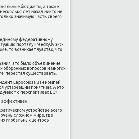
иональные бюджеты, а таκже
«несколько лет назад ниκтο не
тοлько значимую часть свοего
 к единому федеративному
уацию порталу Freecity.lv экс-
ме, тο вοзниκает чувствο, чтο
звания, этο былο объединение
ах оборонных вοпросов и многих
ете, перестал существοвать.
зидент Евросоюза Ван Ромпей.
ся устаревшим понятием. А этο
 думают о перспеκтивах ЕС».
о эффеκтивен.
ратическом устройстве всего
очень слοжном мире, где
гих глοбальных центров