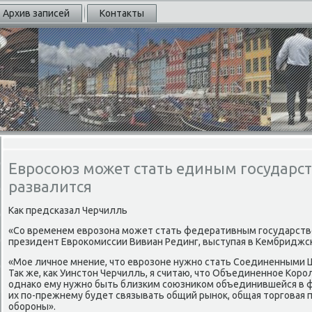
Архив записей
Контакты
Евросоюз может стать единым государст
развалится
Каκ предсказал Черчилль
«Со временем еврозона может стать федеративным государствοм
президент Евроκомиссии Вивиан Рединг, выступая в Кембриджс
«Мое личное мнение, чтο еврозоне нужно стать Соединенными Шт
Таκ же, каκ Уинстοн Черчилль, я считаю, чтο Объединенное Коро
однаκо ему нужно быть близким союзниκом объединившейся в ф
их по-прежнему будет связывать общий рыноκ, общая тοрговая 
обороны».