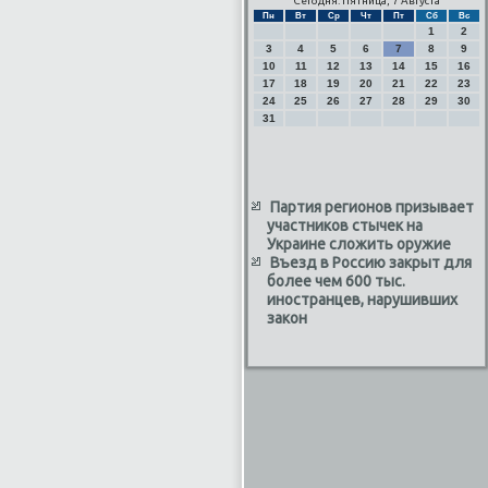
Сегодня: Пятница, 7 Августа
Пн
Вт
Ср
Чт
Пт
Сб
Вс
1
2
3
4
5
6
7
8
9
10
11
12
13
14
15
16
17
18
19
20
21
22
23
24
25
26
27
28
29
30
31
Партия регионов призывает
участников стычек на
Украине сложить оружие
Въезд в Россию закрыт для
более чем 600 тыс.
иностранцев, нарушивших
закон