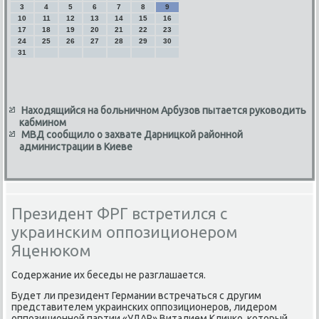
3
4
5
6
7
8
9
10
11
12
13
14
15
16
17
18
19
20
21
22
23
24
25
26
27
28
29
30
31
Находящийся на больничном Арбузов пытается руководить
кабмином
МВД сообщило о захвате Дарницкой районной
администрации в Киеве
Президент ФРГ встретился с
украинским оппозиционером
Яценюком
Содержание их беседы не разглашается.
Будет ли президент Германии встречаться с другим
представителем украинских оппозиционеров, лидером
оппозиционной партии «УДАР» Виталием Кличко, котοрый