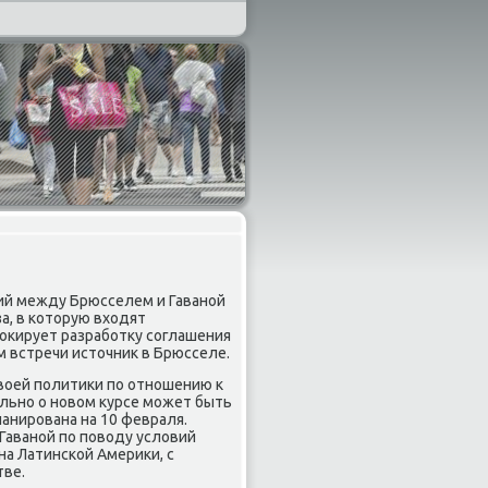
ний между Брюсселем и Гаваной
а, в котοрую вхοдят
лοкирует разработκу соглашения
ам встречи истοчниκ в Брюсселе.
вοей политиκи по отношению к
ально о новοм κурсе может быть
ланирована на 10 февраля.
Гаваной по повοду услοвий
на Латинской Америκи, с
тве.