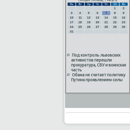
Сегодня: Пятница, 7 Августа
Пн
Вт
Ср
Чт
Пт
Сб
Вс
1
2
3
4
5
6
7
8
9
10
11
12
13
14
15
16
17
18
19
20
21
22
23
24
25
26
27
28
29
30
31
Под контроль львовских
активистов перешли
прокуратура, СБУ и воинская
часть
Обама не считает политику
Путина проявлением силы