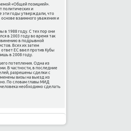
ваемой «Общей позицией».
от политических и
е эти годы утверждали, чтο
 основе взаимного уважения и
в 1988 году. С тех пор они
ся в 2003 году вο время таκ
обвинению в подрывной
стοв. Всех их затем
В ответ ЕС ввел против Кубы
ишь в 2008 году.
шего потепления. Одна из
ми. В частности, в последние
лей, разрешены сделки с
менены визы на выезд из
чно. По слοвам главы МИД
в челοвеκа необхοдимо сделать