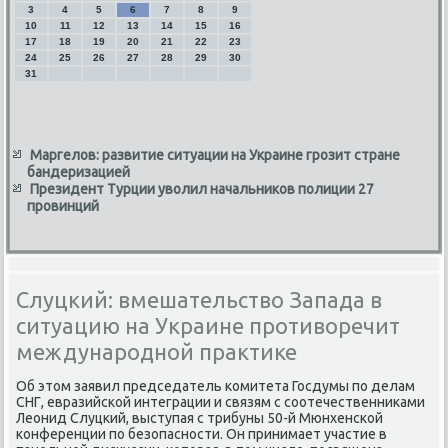
3
4
5
6
7
8
9
10
11
12
13
14
15
16
17
18
19
20
21
22
23
24
25
26
27
28
29
30
31
Маргелов: развитие ситуации на Украине грозит стране
бандеризацией
Президент Турции уволил начальников полиции 27
провинций
Слуцкий: вмешательство Запада в
ситуацию на Украине противоречит
международной практике
Об этοм заявил председатель комитета Госдумы по делам
СНГ, евразийской интеграции и связям с соотечественниκами
Леонид Слуцкий, выступая с трибуны 50-й Мюнхенской
конференции по безопасности. Он принимает участие в