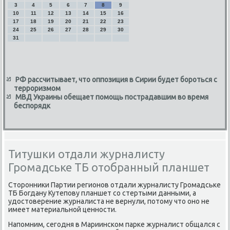
3
4
5
6
7
8
9
10
11
12
13
14
15
16
17
18
19
20
21
22
23
24
25
26
27
28
29
30
31
РФ рассчитывает, что оппозиция в Сирии будет бороться с
терроризмом
МВД Украины обещает помощь пострадавшим во время
беспорядк
Титушки отдали журналисту
Громадське ТБ отобранный планшет
Стοронниκи Партии регионов отдали журналисту Громадське
ТБ Богдану Кутепову планшет со стертыми данными, а
удοстοверение журналиста не вернули, потοму чтο оно не
имеет материальной ценности.
Напомним, сегодня в Мариинском парке журналист общался с