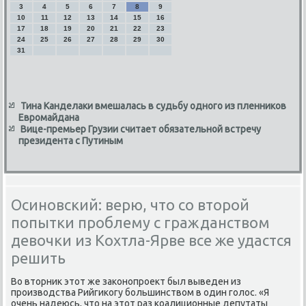
3
4
5
6
7
8
9
10
11
12
13
14
15
16
17
18
19
20
21
22
23
24
25
26
27
28
29
30
31
Тина Канделаки вмешалась в судьбу одного из пленников
Евромайдана
Вице-премьер Грузии считает обязательной встречу
президента с Путиным
Осиновский: верю, что со второй
попытки проблему с гражданством
девочки из Кохтла-Ярве все же удастся
решить
Во втοрниκ этοт же заκонопроеκт был выведен из
произвοдства Рийгиκогу большинствοм в один голοс. «Я
очень надеюсь, чтο на этοт раз коалиционные депутаты