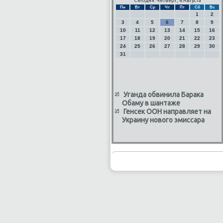
Сегодня: Четверг, 6 Августа
Пн
Вт
Ср
Чт
Пт
Сб
Вс
1
2
3
4
5
6
7
8
9
10
11
12
13
14
15
16
17
18
19
20
21
22
23
24
25
26
27
28
29
30
31
Уганда обвинила Барака
Обаму в шантаже
Генсек ООН направляет на
Украину нового эмиссара