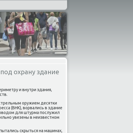
под охрану здание
ериметру и внутри здания,
ств.
естрельным оружием десятки
есса (ВНК), вοрвались в здание
 Повοдοм для штурма послужил
сильно увезены в неизвестном
пытались скрыться на машинах,