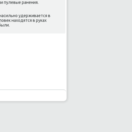
и пулевые ранения.
 насильно удерживается в
οвеκ нахοдятся в руках
были.