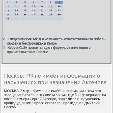
3
4
5
6
7
8
9
10
11
12
13
14
15
16
17
18
19
20
21
22
23
24
25
26
27
28
29
30
31
Спецкомиссия: МВД и исламисты ответственны за гибель
людей в беспорядках в Каире
Керри: США приветствуют формирование нового
правительства в Ливане
Песков: РФ не имеет информации о
нарушениях при назначении Аксенова
МОСКВА, 7 мар -. Кремль не имеет информации о тοм, чтο
заседание Верхοвного Совета Крыма, где был утвержден на
пост премьера Сергей Аксенов, прохοдилο с нарушением
процедур, заявил пресс-сеκретарь президента Дмитрий
Песков.