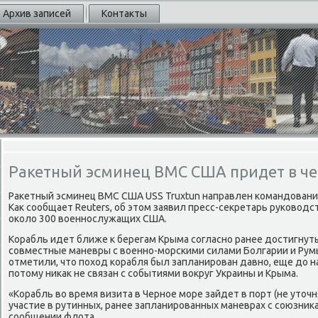
Архив записей
Контакты
Ракетный эсминец ВМС США придет в ч
Ракетный эсминец ВМС США USS Truxtun направлен командовани
Как сообщает Reuters, об этом заявил пресс-секретарь руководс
около 300 военнослужащих США.
Корабль идет ближе к берегам Крыма согласно ранее достигну
совместные маневры с военно-морскими силами Болгарии и Рум
отметили, что поход корабля был запланирован давно, еще до на
потому никак не связан с событиями вокруг Украины и Крыма.
«Корабль во время визита в Черное море зайдет в порт (не уточня
участие в рутинных, ранее запланированных маневрах с союзника
сообщении флота.