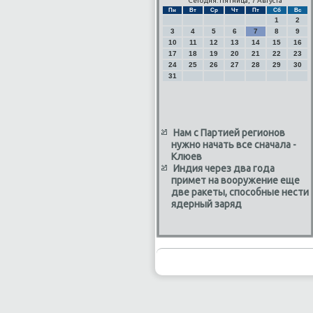
Сегодня: Пятница, 7 Августа
Пн
Вт
Ср
Чт
Пт
Сб
Вс
1
2
3
4
5
6
7
8
9
10
11
12
13
14
15
16
17
18
19
20
21
22
23
24
25
26
27
28
29
30
31
Нам с Партией регионов
нужно начать все сначала -
Клюев
Индия через два года
примет на вооружение еще
две ракеты, способные нести
ядерный заряд