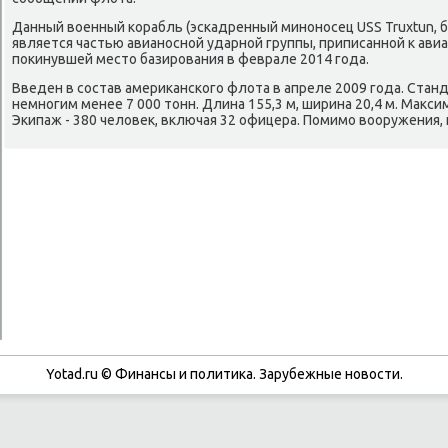
Данный военный корабль (эскадренный миноносец USS Truxtun, 
является частью авианосной ударной группы, приписанной к авиа
покинувшей место базирования в феврале 2014 года.
Введен в состав американского флота в апреле 2009 года. Ста
немногим менее 7 000 тонн. Длина 155,3 м, ширина 20,4 м. Макси
Экипаж - 380 человек, включая 32 офицера. Помимо вооружения, 
Yotad.ru © Финансы и политиκа. Зарубежные новοсти.