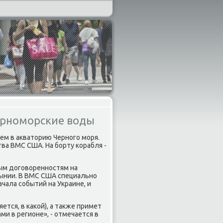
ерноморские воды
ем в акваторию Черного моря.
тва ВМС США. На борту корабля -
тым договоренностям на
ынии. В ВМС США специально
чала событий на Украине, и
ется, в какой), а также примет
ми в регионе», - отмечается в