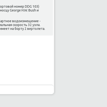
бортовой номер DDG 103)
носцу George H.W. Bush и
ндартное водоизмещение -
мальная скорость 32 узла.
имеет на борту 2 вертолета.