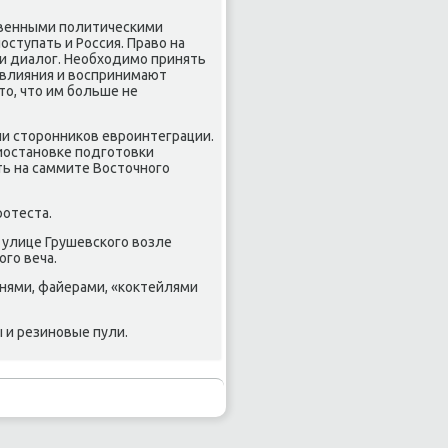
ственными политическими
ступать и Россия. Право на
и диалог. Необходимо принять
 влияния и воспринимают
-то, что им больше не
ии сторонников евроинтеграции.
иостановке подготовки
ть на саммите Восточного
ротеста.
улице Грушевского возле
ого веча.
нями, файерами, «коктейлями
 и резиновые пули.