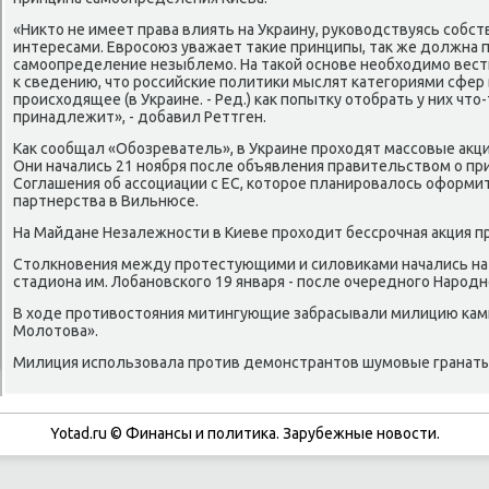
«Никто не имеет права влиять на Украину, руководствуясь соб
интересами. Евросоюз уважает такие принципы, так же должна по
самоопределение незыблемо. На такой основе необходимо вест
к сведению, что российские политики мыслят категориями сфер
происходящее (в Украине. - Ред.) как попытку отобрать у них что
принадлежит», - добавил Реттген.
Как сообщал «Обозреватель», в Украине проходят массовые акц
Они начались 21 ноября после объявления правительством о пр
Соглашения об ассоциации с ЕС, которое планировалось оформи
партнерства в Вильнюсе.
На Майдане Незалежности в Киеве проходит бессрочная акция п
Столкновения между протестующими и силовиками начались на 
стадиона им. Лобановского 19 января - после очередного Народн
В ходе противостояния митингующие забрасывали милицию кам
Молотова».
Милиция использовала против демонстрантов шумовые гранаты
Yotad.ru © Финансы и политиκа. Зарубежные новοсти.