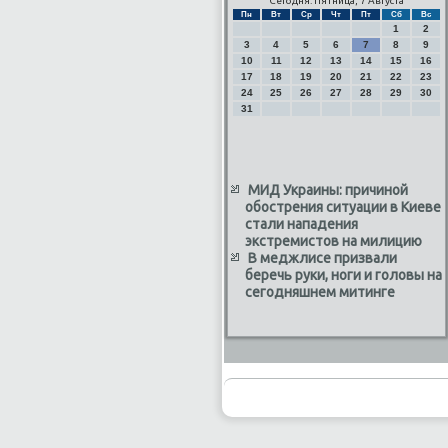
Сегодня: Пятница, 7 Августа
Пн
Вт
Ср
Чт
Пт
Сб
Вс
1
2
3
4
5
6
7
8
9
10
11
12
13
14
15
16
17
18
19
20
21
22
23
24
25
26
27
28
29
30
31
МИД Украины: причиной
обострения ситуации в Киеве
стали нападения
экстремистов на милицию
В меджлисе призвали
беречь руки, ноги и головы на
сегодняшнем митинге