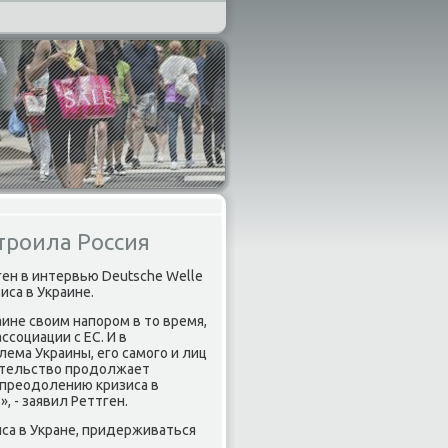
строила Россия
ен в интервью Deutsche Welle
иса в Украине.
ине своим напором в то время,
ссоциации с ЕС. И в
лема Украины, его самого и лиц
вительство продолжает
 преодолению кризиса в
, - заявил Реттген.
са в Укране, придерживаться