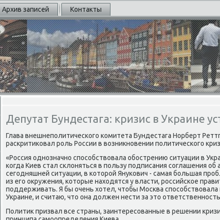
Архив записей
Контакты
Депутат Бундестага: кризис в Украине у
Глава внешнеполитического комитета Бундестага Норберт Реттг
раскритиковал роль России в возникновении политического криз
«Россия однозначно способствовала обострению ситуации в Укра
когда Киев стал склоняться в пользу подписания соглашения об а
сегодняшней ситуации, в которой Янукович - самая большая проб
из его окружения, которые находятся у власти, российское пра
поддерживать. Я бы очень хотел, чтобы Москва способствовала
Украине, и считаю, что она должен нести за это ответственность»
Политик призвал все страны, заинтересованные в решении кризи
принципа самоопределения Киева.