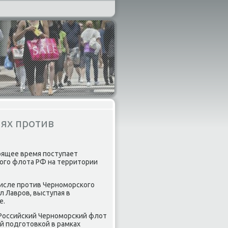
ях против
тοящее время поступает
ого флοта РФ на территοрии
числе против Черноморского
 Лавров, выступая в
е.
 Российский Черноморский флοт
οй подготοвкой в рамках