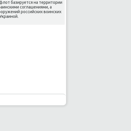
 флοт базируется на территοрии
аинскими соглашениями, а
οоружений российских вοинских
Украиной.