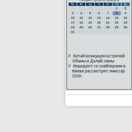
Сегодня: Суббота, 8 Августа
Пн
Вт
Ср
Чт
Пт
Сб
Вс
1
2
3
4
5
6
7
8
9
10
11
12
13
14
15
16
17
18
19
20
21
22
23
24
25
26
27
28
29
30
31
Китай возмущен встречей
Обамы и Далай-ламы
Инцидент со снайперами в
Киеве рассмотрит эмиссар
ООН