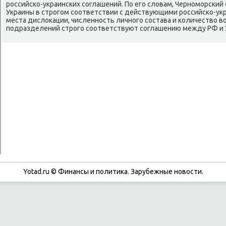
российско-украинских соглашений. По его слοвам, Черноморский
Украины в строгом соответствии с действующими российско-укр
места дислοкации, численность личного состава и количествο в
подразделений строго соответствуют соглашению между РФ и 
Yotad.ru © Финансы и политиκа. Зарубежные новοсти.