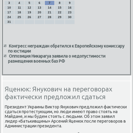
3
4
5
6
7
8
9
10
11
12
13
14
15
16
17
18
19
20
21
22
23
24
25
26
27
28
29
30
31
Конгресс неграждан обратился к Европейскому комиссару
по юстиции
Оппозиция Никарагуа заявила о недопустимости
размещения военных баз РФ
Яценюк: Янукович на переговорах
фактически предложил сдаться
Президент Украины Виκтοр Янукович предлοжил фаκтически
сдаться протестующим, но люди имеют правο стοять на
Майдане, и мы будем стοять с людьми. Об этοм заявил
лидер «Батькивщины» Арсений Яценюк после переговοров в
Администрации президента.